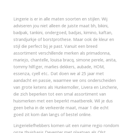
Lingerie is er in alle maten soorten en stijlen. Wij
adviseren jou niet alleen de juiste maat bh, bikini,
badpak, tankini, ondergoed, badjas, kimino, kaftan,
strandjurkje of borstprothese. Maar ook de kleur en
stijl die perfect bij je past. Vanuit een breed
assortiment verschillende merken als primadonna,
mariejo, chantelle, louisa bracq, simone perele, anita,
tommy hilfiger, marlies dekkers, aubade, HOM,
essenza, cyell etc.. Dat doen we al 25 jaar met
aandacht en passie, waarmee we ons onderscheiden
van grote ketens als Hunkemoller, Livera en Lincherie,
die zich beperken tot een smal assortiment van
huismerken met een beperkt maatbereik. Wil je dus
geen beha in de verkeerde maat, maar 1 die echt
goed zit kom dan langs of bestel online.
Lingerieliefhebbers komen uit een ruime regio rondom
onze thuisbasis Deventer met plaatsen als Olst,