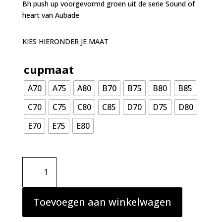
Bh push up voorgevormd groen uit de serie Sound of
heart van Aubade
KIES HIERONDER JE MAAT
cupmaat
A70
A75
A80
B70
B75
B80
B85
C70
C75
C80
C85
D70
D75
D80
E70
E75
E80
Aubade
Sound
of
heart
Toevoegen aan winkelwagen
Bh
push