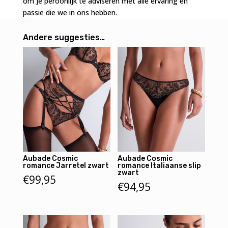
om je peroonlijk te adviseren met alle ervaring en
passie die we in ons hebben.
Andere suggesties…
Aubade Cosmic
Aubade Cosmic
romance Jarretel zwart
romance Italiaanse slip
zwart
€
99,95
€
94,95