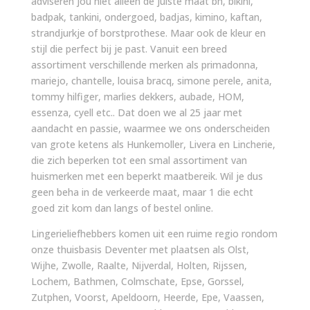
adviseren jou niet alleen de juiste maat bh, bikini,
badpak, tankini, ondergoed, badjas, kimino, kaftan,
strandjurkje of borstprothese. Maar ook de kleur en
stijl die perfect bij je past. Vanuit een breed
assortiment verschillende merken als primadonna,
mariejo, chantelle, louisa bracq, simone perele, anita,
tommy hilfiger, marlies dekkers, aubade, HOM,
essenza, cyell etc.. Dat doen we al 25 jaar met
aandacht en passie, waarmee we ons onderscheiden
van grote ketens als Hunkemoller, Livera en Lincherie,
die zich beperken tot een smal assortiment van
huismerken met een beperkt maatbereik. Wil je dus
geen beha in de verkeerde maat, maar 1 die echt
goed zit kom dan langs of bestel online.
Lingerieliefhebbers komen uit een ruime regio rondom
onze thuisbasis Deventer met plaatsen als Olst,
Wijhe, Zwolle, Raalte, Nijverdal, Holten, Rijssen,
Lochem, Bathmen, Colmschate, Epse, Gorssel,
Zutphen, Voorst, Apeldoorn, Heerde, Epe, Vaassen,