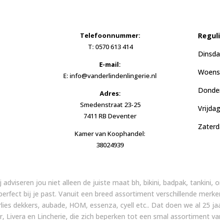
Telefoonnummer:
Regul
T: 0570 613 414
Dinsda
E-mail:
Woensd
E: info@vanderlindenlingerie.nl
Donder
Adres:
Smedenstraat 23-25
Vrijda
7411 RB Deventer
Zaterd
Kamer van Koophandel:
38024939
ij adviseren jou niet alleen de juiste maat bh, bikini, badpak, tankini
 perfect bij je past. Vanuit een breed assortiment verschillende merke
arlies dekkers, aubade, HOM, essenza, cyell etc.. Dat doen we al 25
, Livera en Lincherie, die zich beperken tot een smal assortiment v