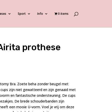
eses
Sport
Info
0 items
Airita prothese
ectomy Bra. Zoete beha zonder beugel met
 cups zijn niet gewatteerd en zijn genaaid met
svorm en fantastische ondersteuning. De cups
sezakjes. De brede schouderbanden zijn
 heeft een mooie U-vorm. Voel je vrij om deze