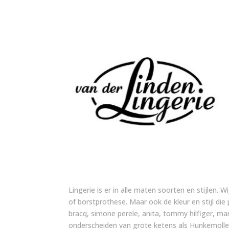
Lingerie is er in alle maten soorten en stijlen. W
of borstprothese. Maar ook de kleur en stijl die
bracq, simone perele, anita, tommy hilfiger, m
onderscheiden van grote ketens als Hunkemoller