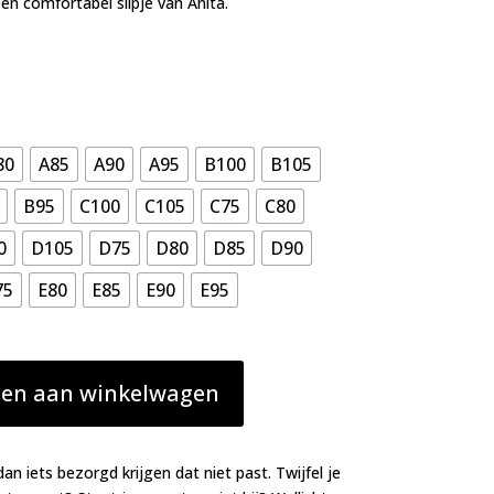
n comfortabel slipje van Anita.
80
A85
A90
A95
B100
B105
B95
C100
C105
C75
C80
0
D105
D75
D80
D85
D90
75
E80
E85
E90
E95
en aan winkelwagen
dan iets bezorgd krijgen dat niet past. Twijfel je