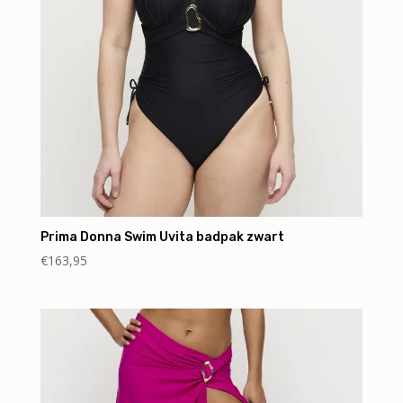
Prima Donna Swim Uvita badpak zwart
€
163,95