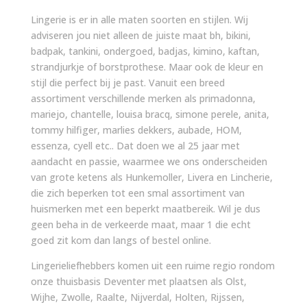
Lingerie is er in alle maten soorten en stijlen. Wij
adviseren jou niet alleen de juiste maat bh, bikini,
badpak, tankini, ondergoed, badjas, kimino, kaftan,
strandjurkje of borstprothese. Maar ook de kleur en
stijl die perfect bij je past. Vanuit een breed
assortiment verschillende merken als primadonna,
mariejo, chantelle, louisa bracq, simone perele, anita,
tommy hilfiger, marlies dekkers, aubade, HOM,
essenza, cyell etc.. Dat doen we al 25 jaar met
aandacht en passie, waarmee we ons onderscheiden
van grote ketens als Hunkemoller, Livera en Lincherie,
die zich beperken tot een smal assortiment van
huismerken met een beperkt maatbereik. Wil je dus
geen beha in de verkeerde maat, maar 1 die echt
goed zit kom dan langs of bestel online.
Lingerieliefhebbers komen uit een ruime regio rondom
onze thuisbasis Deventer met plaatsen als Olst,
Wijhe, Zwolle, Raalte, Nijverdal, Holten, Rijssen,