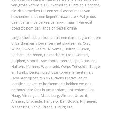
van grote ketens als Hunkemoller, Livera en Lincherie,
die zich beperken tot een smal assortiment van
huismerken met een beperkt maatbereik. Wil je dus
geen beha in de verkeerde maat, maar 1 die echt
goed zit kom dan langs of bestel online.
Lingerieliefhebbers komen uit een ruime regio rondom
onze thuisbasis Deventer met plaatsen als Olst,
Wijhe, Zwolle, Raalte, Nijverdal, Holten, Rijssen,
Lochem, Bathmen, Colmschate, Epse, Gorssel,
Zutphen, Voorst, Apeldoorn, Heerde, Epe, Vaassen,
Hattem, Kemme, Wapenveld, Oene, Terwolde, Teuge
en Twello. Dankzij prachtige topevenementen als
Deventer op Stelten en Dickens Festival en de
jaarlijkse Deventer boekenmarkt hebben we ook
enthousiaste fans in Amsterdam, Rotterdam, Den
Haag, Vlissingen, Middelburg, Almere, Utrecht,
Arnhem, Enschede, Hengelo, Den Bosch, Nijmegen,
Maastricht, Venlo, Breda, Tilburg etc..