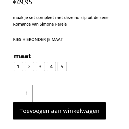
€
49,95
maak je set compleet met deze rio slip uit de serie
Romance van Simone Perele
KIES HIERONDER JE MAAT
maat
1
2
3
4
5
Simone
Perele
Romance
slip
Toevoegen aan winkelwagen
rio
light
tatoo