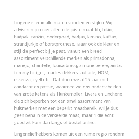
Lingerie is er in alle maten soorten en stijlen. Wij
adviseren jou niet alleen de juiste maat bh, bikini,
badpak, tankini, ondergoed, badjas, kimino, kaftan,
strandjurkje of borstprothese. Maar ook de kleur en
stijl die perfect bij je past. Vanuit een breed
assortiment verschillende merken als primadonna,
mariejo, chantelle, louisa bracq, simone perele, anita,
tommy hilfiger, marlies dekkers, aubade, HOM,
essenza, cyell etc.. Dat doen we al 25 jaar met
aandacht en passie, waarmee we ons onderscheiden
van grote ketens als Hunkemoller, Livera en Lincherie,
die zich beperken tot een smal assortiment van
huismerken met een beperkt maatbereik. Wil je dus
geen beha in de verkeerde maat, maar 1 die echt
goed zit kom dan langs of bestel online.
Lingerieliefhebbers komen uit een ruime regio rondom