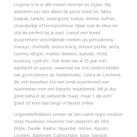
Lingerie is er in alle maten soorten en stijlen. Wij
adviseren jou niet alleen de juiste maat bh, bikini,
badpak, tankini, ondergoed, badjas, kimino, kaftan,
strandjurkje of borstprothese. Maar ook de kleur en
stijl die perfect bij je past. Vanuit een breed
assortiment verschillende merken als primadonna,
mariejo, chantelle, louisa bracq, simone perele, anita,
tommy hilfiger, marlies dekkers, aubade, HOM,
essenza, cyell etc.. Dat doen we al 25 jaar met
aandacht en passie, waarmee we ons onderscheiden
van grote ketens als Hunkemoller, Livera en Lincherie,
die zich beperken tot een smal assortiment van
huismerken met een beperkt maatbereik. Wil je dus
geen beha in de verkeerde maat, maar 1 die echt
goed zit kom dan langs of bestel online.
Lingerieliefhebbers komen uit een ruime regio rondom
onze thuisbasis Deventer met plaatsen als Olst,
Wijhe, Zwolle, Raalte, Nijverdal, Holten, Rijssen,
Lochem, Bathmen, Colmschate, Epse, Gorssel,