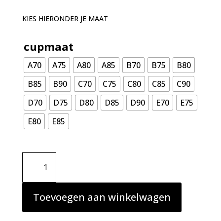
KIES HIERONDER JE MAAT
cupmaat
A70
A75
A80
A85
B70
B75
B80
B85
B90
C70
C75
C80
C85
C90
D70
D75
D80
D85
D90
E70
E75
E80
E85
Marie
Jo
Jane
bh
Toevoegen aan winkelwagen
hartvorm
ivoor