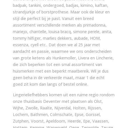
badpak, tankini, ondergoed, badjas, kimino, kaftan,
strandjurkje of borstprothese. Maar ook de kleur en
stijl die perfect bij je past. Vanuit een breed
assortiment verschillende merken als primadonna,
mariejo, chantelle, louisa bracq, simone perele, anita,
tommy hilfiger, marlies dekkers, aubade, HOM,
essenza, cyell etc.. Dat doen we al 25 jaar met
aandacht en passie, waarmee we ons onderscheiden
van grote ketens als Hunkemoller, Livera en Lincherie,
die zich beperken tot een smal assortiment van
huismerken met een beperkt maatbereik. Wil je dus
geen beha in de verkeerde maat, maar 1 die echt
goed zit kom dan langs of bestel online.
Lingerieliefhebbers komen uit een ruime regio rondom
onze thuisbasis Deventer met plaatsen als Olst,
Wijhe, Zwolle, Raalte, Nijverdal, Holten, Rijssen,
Lochem, Bathmen, Colmschate, Epse, Gorssel,
Zutphen, Voorst, Apeldoorn, Heerde, Epe, Vaassen,
Hattem, Kemme, Wapenveld, Oene, Terwolde, Teuge