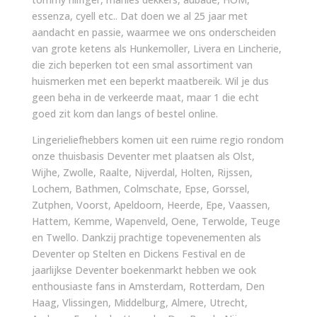
essenza, cyell etc.. Dat doen we al 25 jaar met
aandacht en passie, waarmee we ons onderscheiden
van grote ketens als Hunkemoller, Livera en Lincherie,
die zich beperken tot een smal assortiment van
huismerken met een beperkt maatbereik. Wil je dus
geen beha in de verkeerde maat, maar 1 die echt
goed zit kom dan langs of bestel online.
Lingerieliefhebbers komen uit een ruime regio rondom
onze thuisbasis Deventer met plaatsen als Olst,
Wijhe, Zwolle, Raalte, Nijverdal, Holten, Rijssen,
Lochem, Bathmen, Colmschate, Epse, Gorssel,
Zutphen, Voorst, Apeldoorn, Heerde, Epe, Vaassen,
Hattem, Kemme, Wapenveld, Oene, Terwolde, Teuge
en Twello. Dankzij prachtige topevenementen als
Deventer op Stelten en Dickens Festival en de
jaarlijkse Deventer boekenmarkt hebben we ook
enthousiaste fans in Amsterdam, Rotterdam, Den
Haag, Vlissingen, Middelburg, Almere, Utrecht,