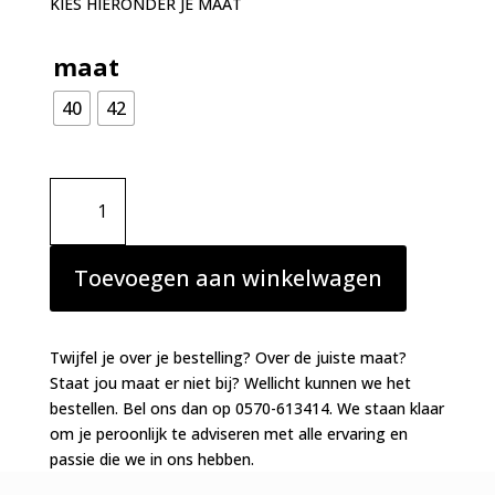
KIES HIERONDER JE MAAT
maat
40
42
Marie
Jo
Avero
short
Toevoegen aan winkelwagen
-
hotpants
sweet
Twijfel je over je bestelling? Over de juiste maat?
chocolate
Staat jou maat er niet bij? Wellicht kunnen we het
aantal
bestellen. Bel ons dan op 0570-613414. We staan klaar
om je peroonlijk te adviseren met alle ervaring en
passie die we in ons hebben.