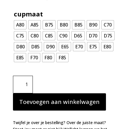
cupmaat
A80
A85
B75
B80
B85
B90
C70
C75
C80
C85
C90
D65
D70
D75
D80
D85
D90
E65
E70
E75
E80
E85
F70
F80
F85
Marie
Jo
Avero
balconnet
Toevoegen aan winkelwagen
bh
ivoor
aantal
Twijfel je over je bestelling? Over de juiste maat?