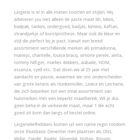
Lingerie is er in alle maten soorten en stijlen. Wij
adviseren jou niet alleen de juiste maat bh, bikini,
badpak, tankini, ondergoed, badjas, kimino, kaftan,
strandjurkje of borstprothese. Maar ook de kleur en
stijl die perfect bij je past. Vanuit een breed
assortiment verschillende merken als primadonna,
mariejo, chantelle, louisa bracq, simone perele, anita,
tommy hilfiger, marlies dekkers, aubade, HOM,
essenza, cyell etc.. Dat doen we al 25 jaar met
aandacht en passie, waarmee we ons onderscheiden
van grote ketens als Hunkemoller, Livera en Lincherie,
die zich beperken tot een smal assortiment van
huismerken met een beperkt maatbereik. Wil je dus
geen beha in de verkeerde maat, maar 1 die echt
goed zit kom dan langs of bestel online.
Lingerieliefhebbers komen uit een ruime regio rondom
onze thuisbasis Deventer met plaatsen als Olst,
Wijhe, Zwolle, Raalte, Nijverdal, Holten, Rijssen,