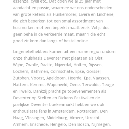
essenza, cyell etc.. Dat doen we al 25 jaar met
aandacht en passie, waarmee we ons onderscheiden
van grote ketens als Hunkemoller, Livera en Lincherie,
die zich beperken tot een smal assortiment van
huismerken met een beperkt maatbereik. Wil je dus
geen beha in de verkeerde maat, maar 1 die echt
goed zit kom dan langs of bestel online.
Lingerieliefhebbers komen uit een ruime regio rondom
onze thuisbasis Deventer met plaatsen als Olst,
Wijhe, Zwolle, Raalte, Nijverdal, Holten, Rijssen,
Lochem, Bathmen, Colmschate, Epse, Gorssel,
Zutphen, Voorst, Apeldoorn, Heerde, Epe, Vaassen,
Hattem, Kemme, Wapenveld, Oene, Terwolde, Teuge
en Twello. Dankzij prachtige topevenementen als
Deventer op Stelten en Dickens Festival en de
jaarlijkse Deventer boekenmarkt hebben we ook
enthousiaste fans in Amsterdam, Rotterdam, Den
Haag, Vlissingen, Middelburg, Almere, Utrecht,
Arnhem, Enschede, Hengelo, Den Bosch, Nijmegen,