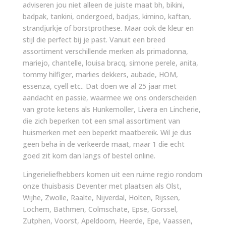
adviseren jou niet alleen de juiste maat bh, bikini,
badpak, tankini, ondergoed, badjas, kimino, kaftan,
strandjurkje of borstprothese. Maar ook de kleur en
stijl die perfect bij je past. Vanuit een breed
assortiment verschillende merken als primadonna,
mariejo, chantelle, louisa bracq, simone perele, anita,
tommy hilfiger, marlies dekkers, aubade, HOM,
essenza, cyell etc.. Dat doen we al 25 jaar met
aandacht en passie, waarmee we ons onderscheiden
van grote ketens als Hunkemoller, Livera en Lincherie,
die zich beperken tot een smal assortiment van
huismerken met een beperkt maatbereik. Wil je dus
geen beha in de verkeerde maat, maar 1 die echt
goed zit kom dan langs of bestel online.
Lingerieliefhebbers komen uit een ruime regio rondom
onze thuisbasis Deventer met plaatsen als Olst,
Wijhe, Zwolle, Raalte, Nijverdal, Holten, Rijssen,
Lochem, Bathmen, Colmschate, Epse, Gorssel,
Zutphen, Voorst, Apeldoorn, Heerde, Epe, Vaassen,