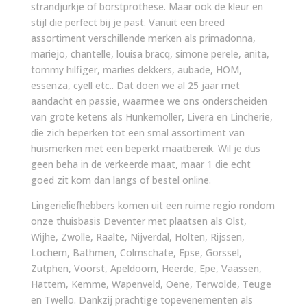
strandjurkje of borstprothese. Maar ook de kleur en
stijl die perfect bij je past. Vanuit een breed
assortiment verschillende merken als primadonna,
mariejo, chantelle, louisa bracq, simone perele, anita,
tommy hilfiger, marlies dekkers, aubade, HOM,
essenza, cyell etc.. Dat doen we al 25 jaar met
aandacht en passie, waarmee we ons onderscheiden
van grote ketens als Hunkemoller, Livera en Lincherie,
die zich beperken tot een smal assortiment van
huismerken met een beperkt maatbereik. Wil je dus
geen beha in de verkeerde maat, maar 1 die echt
goed zit kom dan langs of bestel online.
Lingerieliefhebbers komen uit een ruime regio rondom
onze thuisbasis Deventer met plaatsen als Olst,
Wijhe, Zwolle, Raalte, Nijverdal, Holten, Rijssen,
Lochem, Bathmen, Colmschate, Epse, Gorssel,
Zutphen, Voorst, Apeldoorn, Heerde, Epe, Vaassen,
Hattem, Kemme, Wapenveld, Oene, Terwolde, Teuge
en Twello. Dankzij prachtige topevenementen als