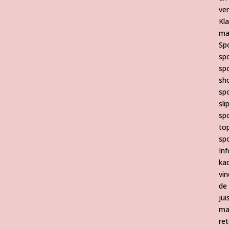
ve
Kl
ma
Sp
sp
sp
sh
sp
sli
sp
to
sp
Inf
ka
vin
de
jui
ma
re