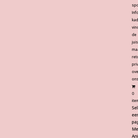
spo
Inf
ka
vin
de
jui
ma
ret
pri
ove
on
0
ite
Se
ee
pa
Me
An