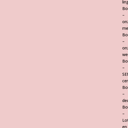
lin
Bo
–
on
me
Bo
–
on
we
Bo
–
SE
cer
Bo
–
de
Bo
–
Lo
en