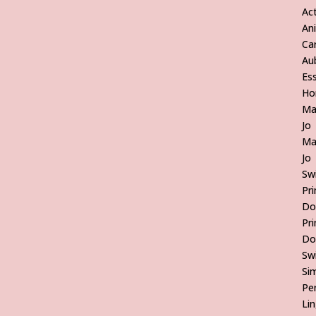
Act
An
Ca
Au
Es
Ho
Ma
Jo
Ma
Jo
Sw
Pr
Do
Pr
Do
Sw
Si
Pe
Lin