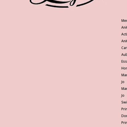
Me
Ani
Act
Ani
Ca
Au
Ess
Ho
Mar
Jo
Mar
Jo
Sw
Pri
Do
Pri