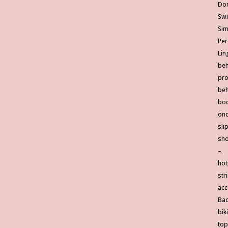
Do
Sw
Si
Per
Lin
be
pro
be
bo
ond
sli
sho
–
hot
str
acc
Ba
biki
top