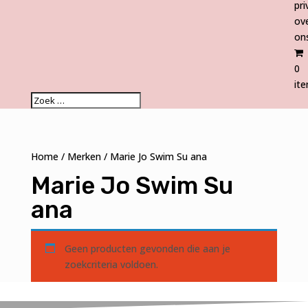
pri
ov
on
0
it
Home
/
Merken
/ Marie Jo Swim Su ana
Marie Jo Swim Su
ana
Geen producten gevonden die aan je
zoekcriteria voldoen.