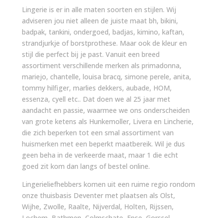
Lingerie is er in alle maten soorten en stijlen. Wij
adviseren jou niet alleen de juiste maat bh, bikini,
badpak, tankini, ondergoed, badjas, kimino, kaftan,
strandjurkje of borstprothese. Maar ook de kleur en
stijl die perfect bij je past. Vanuit een breed
assortiment verschillende merken als primadonna,
mariejo, chantelle, louisa bracq, simone perele, anita,
tommy hilfiger, marlies dekkers, aubade, HOM,
essenza, cyell etc.. Dat doen we al 25 jaar met
aandacht en passie, waarmee we ons onderscheiden
van grote ketens als Hunkemoller, Livera en Lincherie,
die zich beperken tot een smal assortiment van
huismerken met een beperkt maatbereik. Wil je dus
geen beha in de verkeerde maat, maar 1 die echt
goed zit kom dan langs of bestel online.
Lingerieliefhebbers komen uit een ruime regio rondom
onze thuisbasis Deventer met plaatsen als Olst,
Wijhe, Zwolle, Raalte, Nijverdal, Holten, Rijssen,
Lochem, Bathmen, Colmschate, Epse, Gorssel,