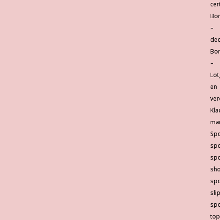
cer
Bor
–
dec
Bor
–
Lot
en
ver
Kla
ma
Spo
sp
spo
sho
spo
sli
spo
top