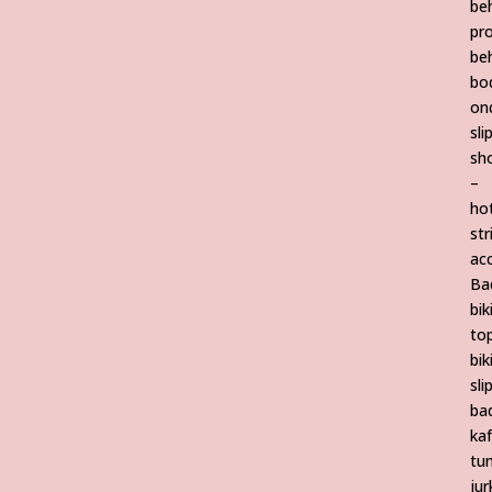
be
pr
be
bo
on
sli
sho
–
ho
str
ac
Ba
bik
to
bik
sli
ba
ka
tun
jur