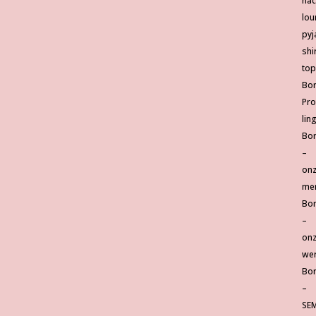
na
lou
py
shi
top
Bor
Pro
lin
Bor
–
on
me
Bor
–
on
wer
Bor
–
SE