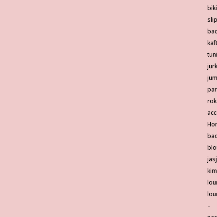
biki
sli
ba
kaf
tun
jur
jum
pa
rok
acc
Ho
bad
blo
jas
ki
lou
lou
–