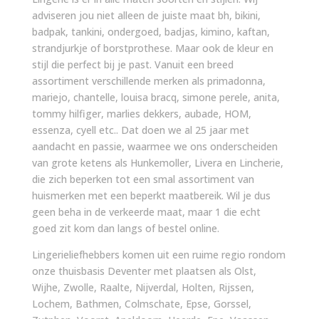
adviseren jou niet alleen de juiste maat bh, bikini,
badpak, tankini, ondergoed, badjas, kimino, kaftan,
strandjurkje of borstprothese. Maar ook de kleur en
stijl die perfect bij je past. Vanuit een breed
assortiment verschillende merken als primadonna,
mariejo, chantelle, louisa bracq, simone perele, anita,
tommy hilfiger, marlies dekkers, aubade, HOM,
essenza, cyell etc.. Dat doen we al 25 jaar met
aandacht en passie, waarmee we ons onderscheiden
van grote ketens als Hunkemoller, Livera en Lincherie,
die zich beperken tot een smal assortiment van
huismerken met een beperkt maatbereik. Wil je dus
geen beha in de verkeerde maat, maar 1 die echt
goed zit kom dan langs of bestel online.
Lingerieliefhebbers komen uit een ruime regio rondom
onze thuisbasis Deventer met plaatsen als Olst,
Wijhe, Zwolle, Raalte, Nijverdal, Holten, Rijssen,
Lochem, Bathmen, Colmschate, Epse, Gorssel,