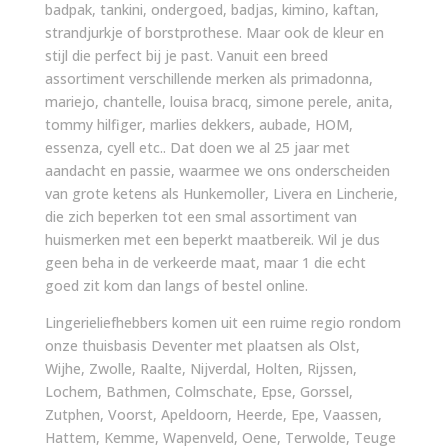
badpak, tankini, ondergoed, badjas, kimino, kaftan,
strandjurkje of borstprothese. Maar ook de kleur en
stijl die perfect bij je past. Vanuit een breed
assortiment verschillende merken als primadonna,
mariejo, chantelle, louisa bracq, simone perele, anita,
tommy hilfiger, marlies dekkers, aubade, HOM,
essenza, cyell etc.. Dat doen we al 25 jaar met
aandacht en passie, waarmee we ons onderscheiden
van grote ketens als Hunkemoller, Livera en Lincherie,
die zich beperken tot een smal assortiment van
huismerken met een beperkt maatbereik. Wil je dus
geen beha in de verkeerde maat, maar 1 die echt
goed zit kom dan langs of bestel online.
Lingerieliefhebbers komen uit een ruime regio rondom
onze thuisbasis Deventer met plaatsen als Olst,
Wijhe, Zwolle, Raalte, Nijverdal, Holten, Rijssen,
Lochem, Bathmen, Colmschate, Epse, Gorssel,
Zutphen, Voorst, Apeldoorn, Heerde, Epe, Vaassen,
Hattem, Kemme, Wapenveld, Oene, Terwolde, Teuge