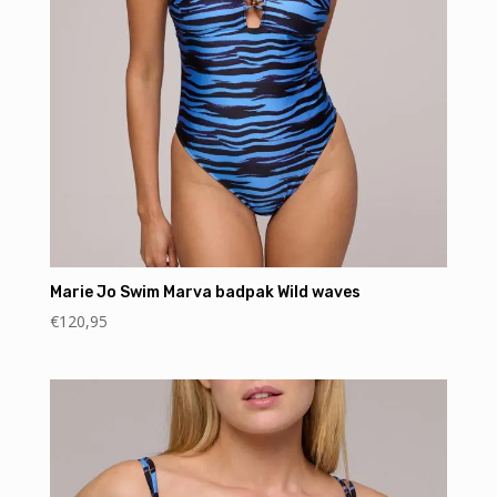
Marie Jo Swim Marva badpak Wild waves
€
120,95