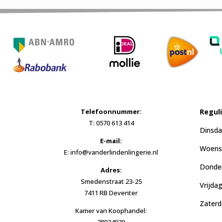
Telefoonnummer:
Regul
T: 0570 613 414
Dinsda
E-mail:
Woensd
E: info@vanderlindenlingerie.nl
Donder
Adres:
Smedenstraat 23-25
Vrijda
7411 RB Deventer
Zaterd
Kamer van Koophandel:
38024939