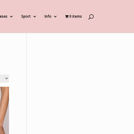
eses
Sport
Info
0 items