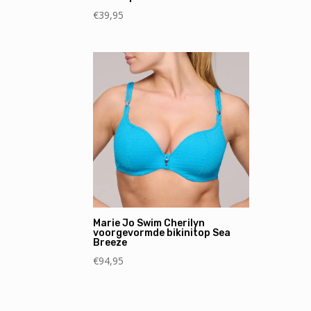
€
39,95
Marie Jo Swim Cherilyn
voorgevormde bikinitop Sea
Breeze
€
94,95