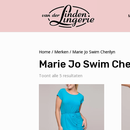
Home
/
Merken
/ Marie Jo Swim Cherilyn
Marie Jo Swim Che
Gesorteerd
Toont alle 5 resultaten
op
nieuwste