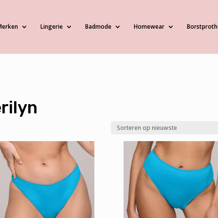
Merken
Lingerie
Badmode
Homewear
Borstproth
rilyn