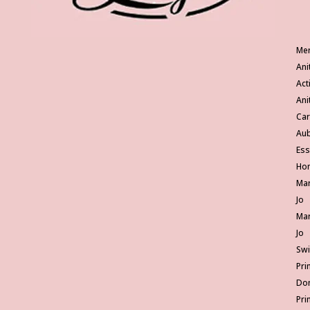
Me
Ani
Act
Ani
Ca
Au
Ess
Ho
Mar
Jo
Mar
Jo
Sw
Pri
Do
Pri