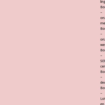
lin
Bo
–
on
me
Bo
–
on
we
Bo
–
SE
cer
Bo
–
de
Bo
–
Lo
en