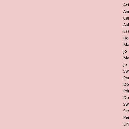
Act
An
Ca
Au
Es
Ho
Ma
Jo
Ma
Jo
Sw
Pr
Do
Pr
Do
Sw
Si
Pe
Lin