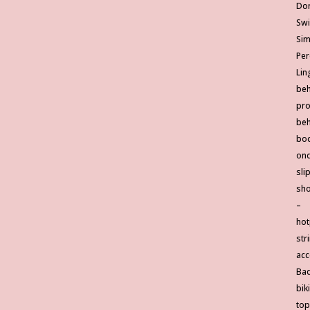
Do
Sw
Si
Per
Lin
be
pro
be
bo
ond
sli
sho
–
hot
str
acc
Ba
biki
top