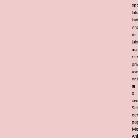
spo
Inf
ka
vin
de
jui
ma
ret
pri
ove
on
0
ite
Se
ee
pa
Me
An