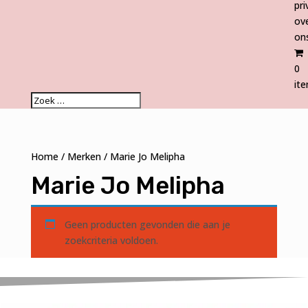
pri
ov
on
0
it
Home
/
Merken
/ Marie Jo Melipha
Marie Jo Melipha
Geen producten gevonden die aan je
zoekcriteria voldoen.