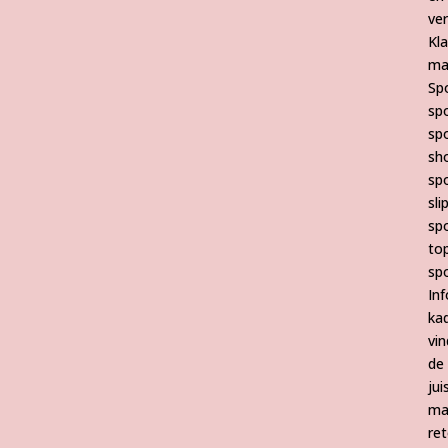
ve
Kl
ma
Sp
sp
sp
sh
sp
sli
sp
to
sp
Inf
ka
vin
de
jui
ma
re