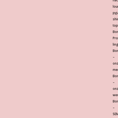
na
lou
py
shi
top
Bor
Pro
lin
Bor
–
on
me
Bor
–
on
wer
Bor
–
SE