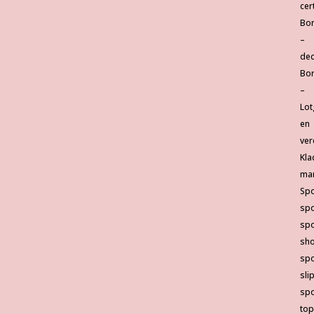
cer
Bor
–
dec
Bor
–
Lot
en
ver
Kla
ma
Spo
sp
spo
sho
spo
sli
spo
top