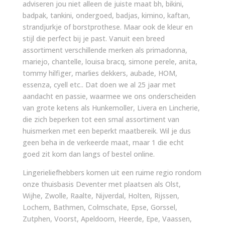
adviseren jou niet alleen de juiste maat bh, bikini,
badpak, tankini, ondergoed, badjas, kimino, kaftan,
strandjurkje of borstprothese. Maar ook de kleur en
stijl die perfect bij je past. Vanuit een breed
assortiment verschillende merken als primadonna,
mariejo, chantelle, louisa bracq, simone perele, anita,
tommy hilfiger, marlies dekkers, aubade, HOM,
essenza, cyell etc.. Dat doen we al 25 jaar met
aandacht en passie, waarmee we ons onderscheiden
van grote ketens als Hunkemoller, Livera en Lincherie,
die zich beperken tot een smal assortiment van
huismerken met een beperkt maatbereik. Wil je dus
geen beha in de verkeerde maat, maar 1 die echt
goed zit kom dan langs of bestel online.
Lingerieliefhebbers komen uit een ruime regio rondom
onze thuisbasis Deventer met plaatsen als Olst,
Wijhe, Zwolle, Raalte, Nijverdal, Holten, Rijssen,
Lochem, Bathmen, Colmschate, Epse, Gorssel,
Zutphen, Voorst, Apeldoorn, Heerde, Epe, Vaassen,