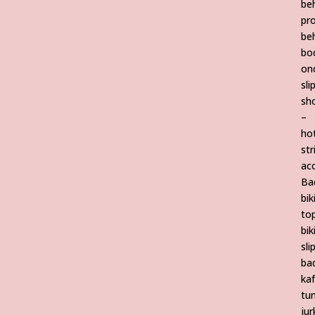
be
pr
be
bo
on
sli
sho
–
ho
str
ac
Ba
bik
to
bik
sli
ba
ka
tun
jur