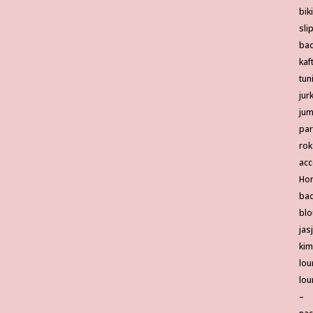
biki
sli
ba
kaf
tun
jur
jum
pa
rok
acc
Ho
bad
blo
jas
ki
lou
lou
–