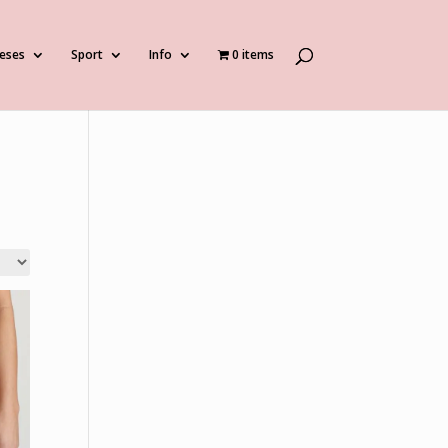
eses
Sport
Info
0 items