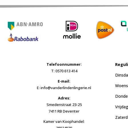
Telefoonnummer:
Regul
T: 0570 613 414
Dinsda
E-mail:
Woensd
E: info@vanderlindenlingerie.nl
Donder
Adres:
Smedenstraat 23-25
Vrijda
7411 RB Deventer
Zaterd
Kamer van Koophandel:
38024939