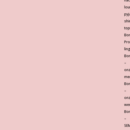
na
lou
py
shi
top
Bor
Pro
lin
Bor
–
on
me
Bor
–
on
wer
Bor
–
SE