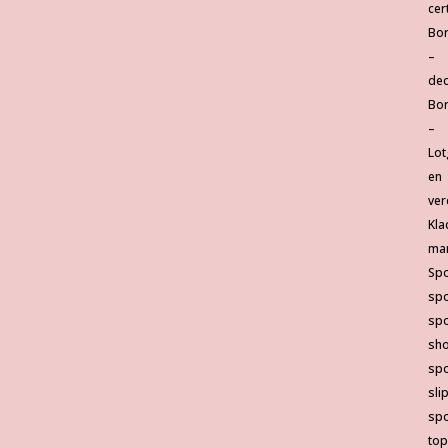
cer
Bor
–
dec
Bor
–
Lot
en
ver
Kla
ma
Spo
sp
spo
sho
spo
sli
spo
top