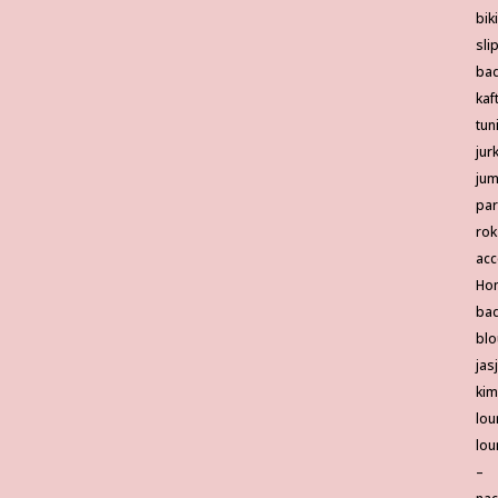
biki
sli
ba
kaf
tun
jur
jum
pa
rok
acc
Ho
bad
blo
jas
ki
lou
lou
–