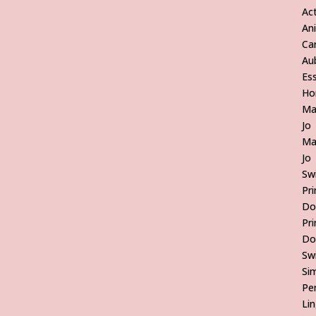
Act
An
Ca
Au
Es
Ho
Ma
Jo
Ma
Jo
Sw
Pr
Do
Pr
Do
Sw
Si
Pe
Lin