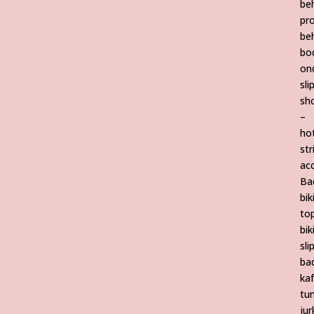
be
pr
be
bo
on
sli
sho
–
ho
str
ac
Ba
bik
to
bik
sli
ba
ka
tun
jur