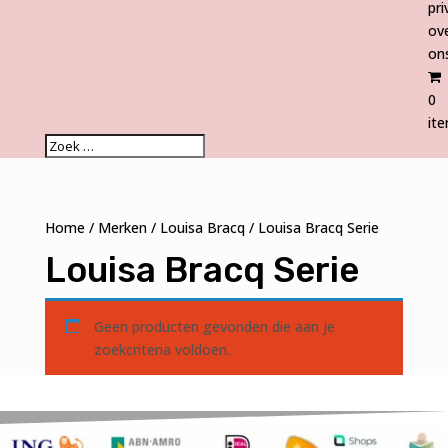
pri
ov
on
0
it
Home
/
Merken
/
Louisa Bracq
/ Louisa Bracq Serie
Louisa Bracq Serie
Geen producten gevonden die aan je
zoekcriteria voldoen.