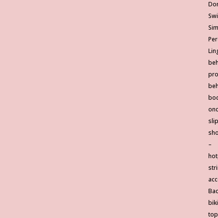
Do
Sw
Si
Per
Lin
be
pro
be
bo
ond
sli
sho
–
hot
str
acc
Ba
biki
top