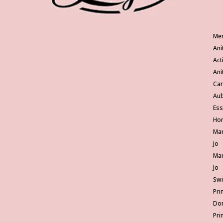
Me
Ani
Act
Ani
Ca
Au
Ess
Ho
Mar
Jo
Mar
Jo
Sw
Pri
Do
Pri