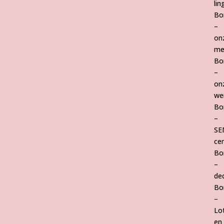
lin
Bo
–
on
me
Bo
–
on
we
Bo
–
SE
cer
Bo
–
de
Bo
–
Lo
en