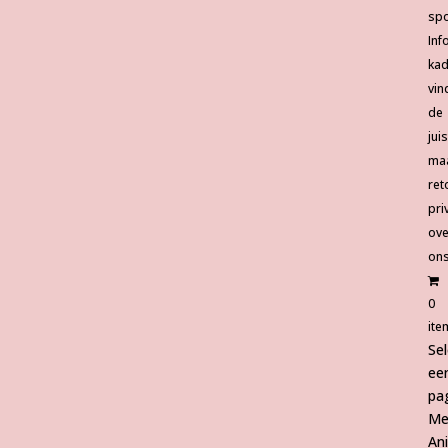
spo
Inf
ka
vin
de
jui
ma
ret
pri
ove
on
0
ite
Se
ee
pa
Me
An