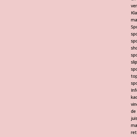
ve
Kl
ma
Sp
sp
sp
sh
sp
sli
sp
to
sp
Inf
ka
vin
de
jui
ma
re